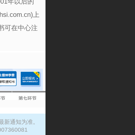
01年以后的
com.cn)上
书可在中心注
最新通知为准。
007360081