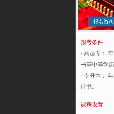
报名咨询
报考条件
· 高起专：
书等中等学
· 专升本：
证书。
课程设置