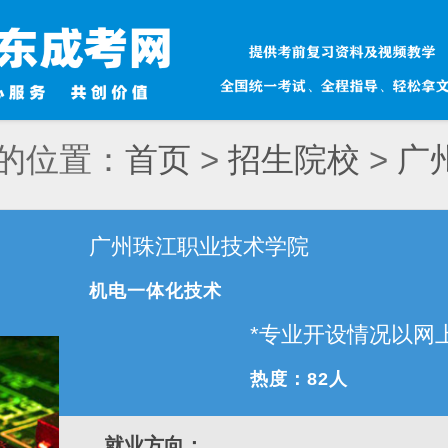
的位置：
首页
>
招生院校
>
广
广州珠江职业技术学院
院
机电一体化技术
*专业开设情况以网
热度：
82人
就业方向：